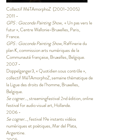
Collectif MéTAmorphoZ
(2001-2005)
2011 -
GPS : Gioconda Painting Show
, « Un pas vers le
futur », Centre Wallonie-Bruxelles, Paris,
France.
GPS : Gioconda Painting Show
, Raffinerie du
plan K, commission arts numériques de la
Communauté française, Bruxelles, Belgique.
2007 -
Doppelganger3, « Quotidien sous contrôle »,
collectif MéTAmorphoZ, semaine thématique de
la Ligue des droits de l’homme, Bruxelles,
Belgique.
Se cogner…
, streamingfestival 2nd édition, online
festival for audio visual art, Hollande.
2006 -
Se cogner...
, festival 19e instants vidéos
numériques et poétiques, Mar del Plata,
Argentine.
2005 -