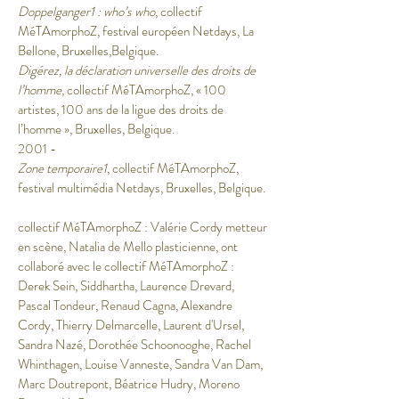
Doppelganger1 : who’s who
, collectif
MéTAmorphoZ, festival européen Netdays, La
Bellone, Bruxelles,Belgique.
Digérez, la déclaration universelle des droits de
l’homme
, collectif MéTAmorphoZ, « 100
artistes, 100 ans de la ligue des droits de
l’homme », Bruxelles, Belgique.
2001 -
Zone temporaire1
, collectif MéTAmorphoZ,
festival multimédia Netdays, Bruxelles, Belgique.
collectif MéTAmorphoZ : Valérie Cordy metteur
en scène, Natalia de Mello plasticienne, ont
collaboré avec le collectif MéTAmorphoZ :
Derek Sein, Siddhartha, Laurence Drevard,
Pascal Tondeur, Renaud Cagna, Alexandre
Cordy, Thierry Delmarcelle, Laurent d'Ursel,
Sandra Nazé, Dorothée Schoonooghe, Rachel
Whinthagen, Louise Vanneste, Sandra Van Dam,
Marc Doutrepont, Béatrice Hudry, Moreno