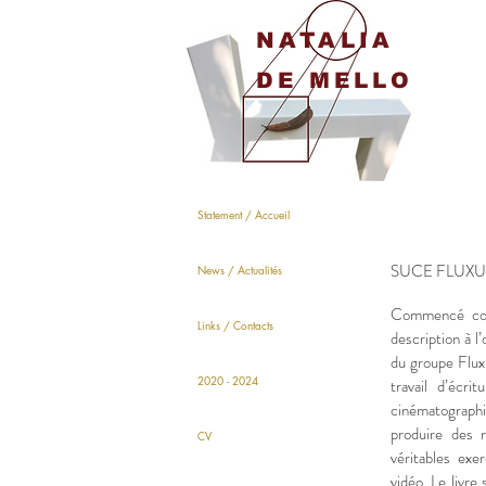
NATALIA
DE MELLO
Statement / Accueil
SUCE FLUXU
News / Actualités
Commencé com
Links / Contacts
description à l
du groupe Fluxu
2020 - 2024
travail d’écr
cinématograph
produire des 
CV
véritables exe
vidéo. Le livr