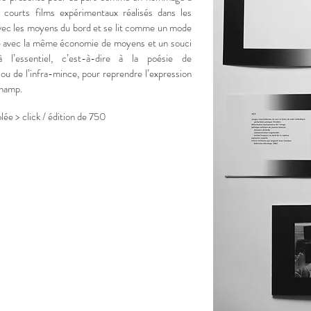
s courts films expérimentaux réalisés dans les
ec les moyens du bord et se lit comme un mode
sé avec la même économie de moyens et un souci
 l’essentiel, c’est-à-dire à la poésie de
 ou de l’infra-mince, pour reprendre l’expression
hamp.
olée >
click / édition de 750