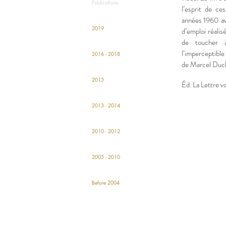
Publications
l’esprit de ce
années 1960 av
2019
d’emploi réali
de toucher à
l’imperceptible
2016 - 2018
de Marcel Duc
2015
Éd. La Lettre v
2013 - 2014
2010 - 2012
2005 - 2010
Before 2004